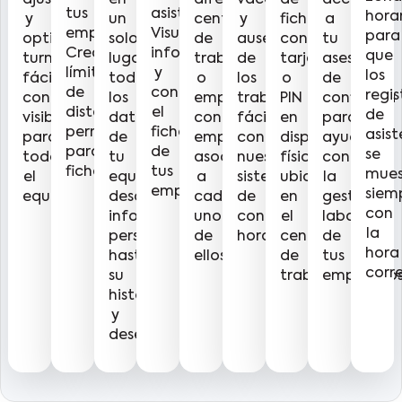
ajusta
en
diferentes
vacaciones
de
acceso
tus
asistencia.
hora
y
un
centros
y
fichaje
a
empleados.
Visualiza
para
optimiza
solo
de
ausencias
con
tu
Crea
informes
que
turnos
lugar
trabajos
de
tarjetas
asesor
límites
y
los
fácilmente,
todos
o
los
o
de
de
controla
regis
con
los
empresas
trabajadores
PIN
confianza
distancias
el
de
visibilidad
datos
con
fácilmente
en
para
permitidas
fichajes
asis
para
de
empleados
con
dispositivo
ayudarte
para
de
se
todo
tu
asociados
nuestro
físico
con
fichar.
tus
mues
el
equipo,
a
sistema
ubicado
la
empleados.
siem
equipo.
desde
cada
de
en
gestión
con
información
uno
control
el
laboral
la
personal
de
horario.
centro
de
hora
hasta
ellos.
de
tus
corr
su
trabajo.
empleados
historial
y
desempeño.