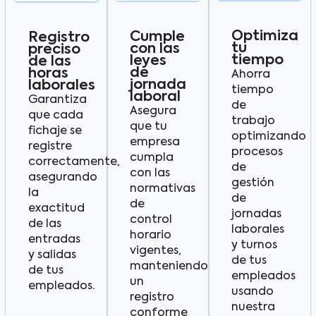
Optimiza
Cumple
Registro
tu
con las
preciso
tiempo
leyes
de las
de
horas
Ahorra
jornada
laborales
tiempo
laboral
Garantiza
de
Asegura
que cada
trabajo
que tu
fichaje se
optimizando
empresa
registre
procesos
cumpla
correctamente,
de
con las
asegurando
gestión
normativas
la
de
de
exactitud
jornadas
control
de las
laborales
horario
entradas
y turnos
vigentes,
y salidas
de tus
manteniendo
de tus
empleados
un
empleados.
usando
registro
nuestra
conforme