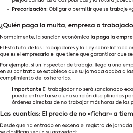
perjudicando las arcas públicas y la futura jubila
Precarización:
Obligar o permitir que se trabaje «
¿Quién paga la multa, empresa o trabajado
Normalmente, la sanción económica
la paga la empre
El Estatuto de los Trabajadores y la Ley sobre Infracci
que es el empresario el que tiene que garantizar que s
Por ejemplo, si un inspector de trabajo, llega a una em
en su contrato se establece que su jornada acaba a las 
cumplimiento de los horarios.
Importante
El trabajador no será sancionado ec
puede enfrentarse a una sanción disciplinarias po
órdenes directas de no trabajar más horas de las
Las cuantías: El precio de no «fichar» a tie
Desde que ha entrado en escena el registro de jornada 
se clasifican según su gravedad: