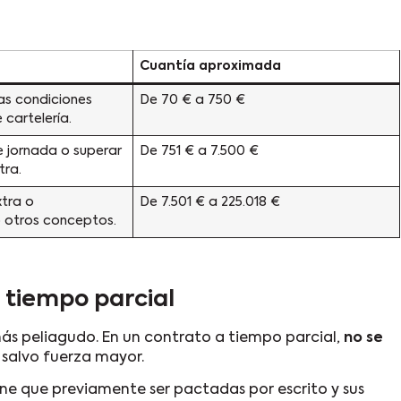
Cuantía aproximada
as condiciones
De 70 € a 750 €
 cartelería.
e jornada o superar
De 751 € a 7.500 €
tra.
tra o
De 7.501 € a 225.018 €
 otros conceptos.
a tiempo parcial
ás peliagudo. En un contrato a tiempo parcial,
no se
 salvo fuerza mayor.
ene que previamente ser pactadas por escrito y sus