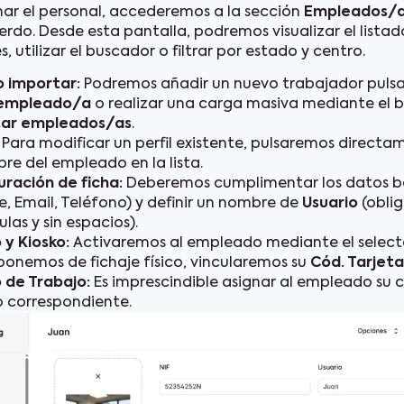
nar el personal, accederemos a la sección
Empleados/
ierdo. Desde esta pantalla, podremos visualizar el lista
, utilizar el buscador o filtrar por estado y centro.
o importar:
Podremos añadir un nuevo trabajador puls
 empleado/a
o realizar una carga masiva mediante el 
tar empleados/as
.
Para modificar un perfil existente, pulsaremos directa
re del empleado en la lista.
uración de ficha:
Deberemos cumplimentar los datos bás
, Email, Teléfono) y definir un nombre de
Usuario
(oblig
las y sin espacios).
 y Kiosko:
Activaremos al empleado mediante el selecto
isponemos de fichaje físico, vincularemos su
Cód. Tarjeta
 de Trabajo:
Es imprescindible asignar al empleado su 
o correspondiente.