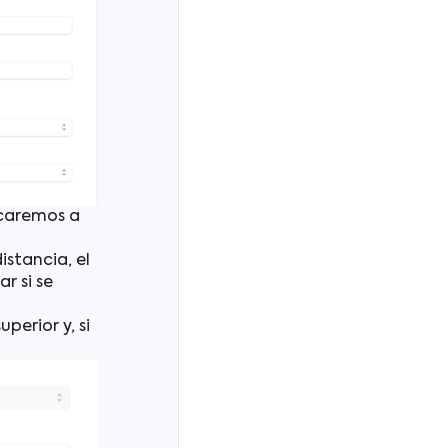
icaremos a
istancia, el
r si se
perior y, si