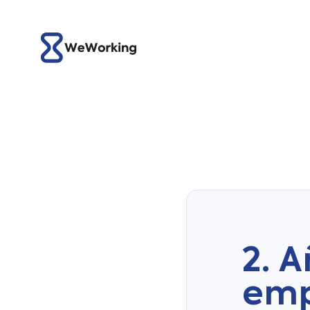
2. A
emp