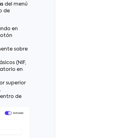
as
del menú
do de
ando en
botón
mente sobre
icos (NIF,
atorio en
r superior
.
centro de