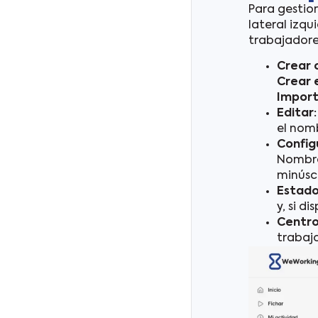
Para gestio
lateral izqu
trabajadores
Crear 
Crear
Impor
Editar:
el nomb
Config
Nombre
minúscu
Estado
y, si d
Centro
trabaj