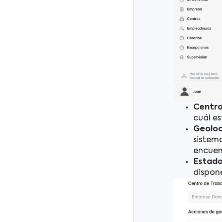
Centro
cuál e
Geoloc
sistem
encuent
Estado
dispone