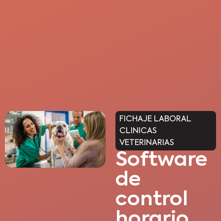
FICHAJE LABORAL
CLINICAS
VETERINARIAS
Software
de
control
horario