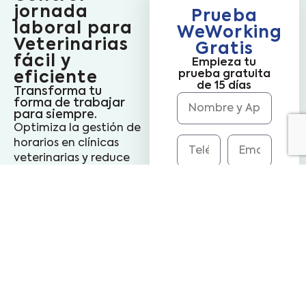
jornada
Prueba
laboral para
WeWorking
Veterinarias
Gratis
fácil y
Empieza tu
prueba gratuita
eficiente
de 15 días
Transforma tu
forma de trabajar
para siempre.
Optimiza la gestión de
horarios en clínicas
veterinarias y reduce
las tareas
administrativas. Agiliza
el control de la
jornada laboral y
brinda a tu equipo una
experiencia más
cómoda y eficiente.
He leído y acepto
Fichaje de
las Condiciones
entrada, pausa y
generales de