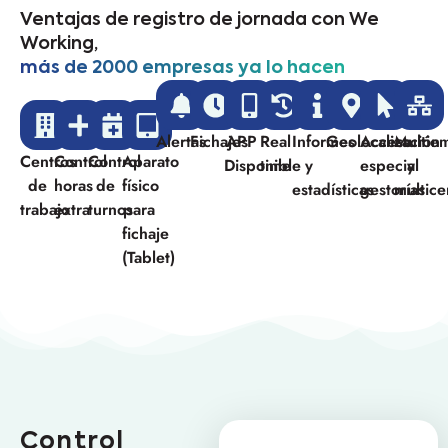
Ventajas de registro de jornada con We
Working,
más de 2000 empresas ya lo hacen
Alertas
Fichajes
APP
Real
Informes
Geolocalización
Acceso
Multie
Centros
Control
Control
Aparato
Disponible
time
y
especial
y
de
horas
de
físico
estadísticas
gestorías
multice
trabajo
extra
turnos
para
fichaje
(Tablet)
Control