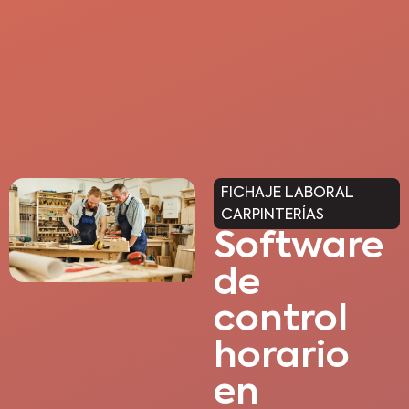
FICHAJE LABORAL
CARPINTERÍAS
Software
de
control
horario
en