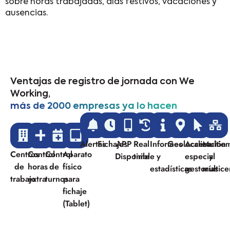
sobre horas trabajadas, días festivos, vacaciones y
ausencias.
Ventajas de registro de jornada con We
Working,
más de 2000 empresas ya lo hacen
Alertas
Fichajes
APP
Real
Informes
Geolocalización
Acceso
Multie
Centros
Control
Control
Aparato
Disponible
time
y
especial
y
de
horas
de
físico
estadísticas
gestorías
multice
trabajo
extra
turnos
para
fichaje
(Tablet)