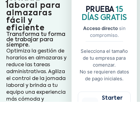
laboral para
PRUEBA
15
almazaras
DÍAS GRATIS
fácil y
eficiente
Acceso directo
sin
Transforma tu forma
compromiso.
de trabajar para
siempre.
Selecciona el tamaño
Optimiza la gestión de
de tu empresa para
horarios en almazaras y
comenzar.
reduce las tareas
No se requieren datos
administrativas. Agiliza
de pago iniciales.
el control de la jornada
laboral y brinda a tu
equipo una experiencia
Starter
más cómoda y
1 a 10
eficiente.
empleados
Fichaje de entrada,
pausa y salida
Medium
sencillo
11 a 50
empleados