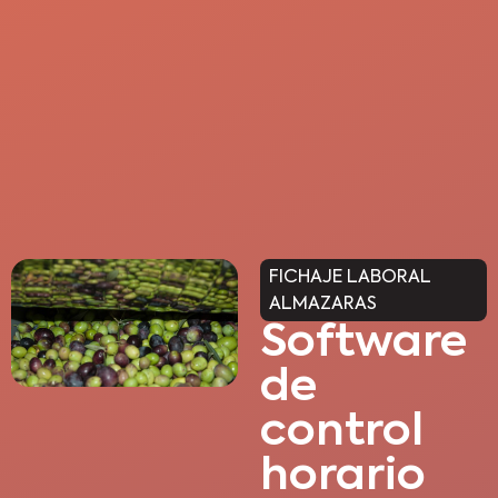
FICHAJE LABORAL
ALMAZARAS
Software
de
control
horario