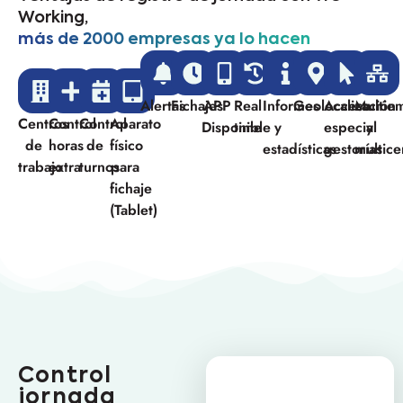
Working,
más de 2000 empresas ya lo hacen
Alertas
Fichajes
APP
Real
Informes
Geolocalización
Acceso
Multie
Centros
Control
Control
Aparato
Disponible
time
y
especial
y
de
horas
de
físico
estadísticas
gestorías
multice
trabajo
extra
turnos
para
fichaje
(Tablet)
Control
jornada