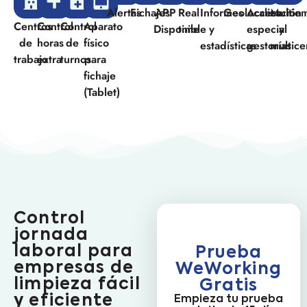
Alertas
Fichajes
APP
Real
Informes
Geolocalización
Acceso
Multie
Centros
Control
Control
Aparato
Disponible
time
y
especial
y
de
horas
de
físico
estadísticas
gestorías
multice
trabajo
extra
turnos
para
fichaje
(Tablet)
Control
jornada
laboral para
Prueba
empresas de
WeWorking
limpieza fácil
Gratis
y eficiente
Empieza tu prueba