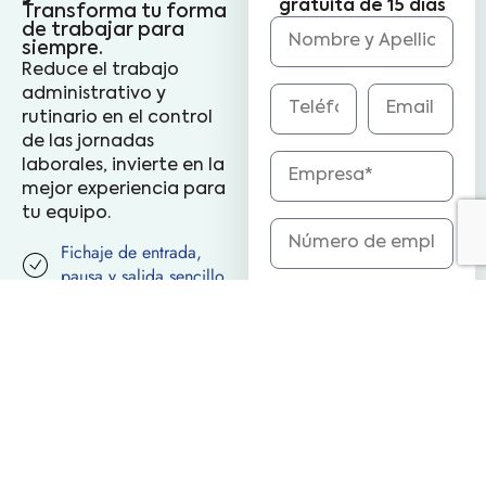
gratuita de 15 días
Transforma tu forma
de trabajar para
siempre.
Reduce el trabajo
administrativo y
rutinario en el control
de las jornadas
laborales, invierte en la
mejor experiencia para
tu equipo.
Fichaje de entrada,
pausa y salida sencillo
He leído y acepto las
Datos centralizados en
la nube
Condiciones generales de
contratación y la
Política de
Cumple normativa
privacidad.
2026
Mejora la experiencia
(*) Campos obligatorios
de tu equipo y la
productividad
Empezar gratis