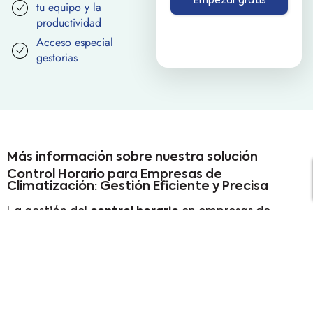
Empezar gratis
tu equipo y la
productividad
Acceso especial
gestorias
Más información sobre nuestra solución
Control Horario para Empresas de
Climatización: Gestión Eficiente y Precisa
La gestión del
control horario
en empresas de
climatización es esencial para asegurar una
organización fluida y un equipo de trabajo eficiente.
Con
WeWorking
, puedes registrar de forma exacta
el
fichaje
de tus empleados, garantizando un
control total sobre
turnos, jornadas, ausencias y
descansos
.