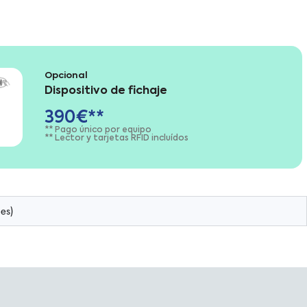
Opcional
Dispositivo de fichaje
390€**
** Pago único por equipo
** Lector y tarjetas RFID incluídos
nes)